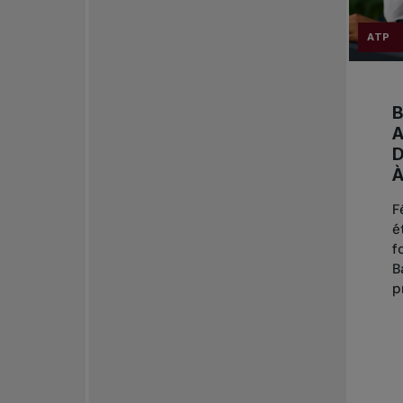
ATP
B
A
D
F
é
f
B
p