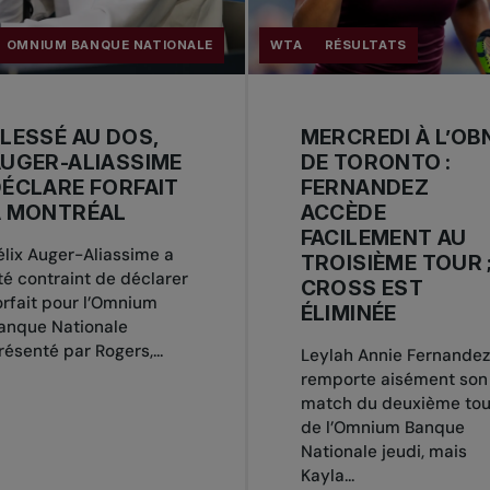
OMNIUM BANQUE NATIONALE
WTA
RÉSULTATS
LESSÉ AU DOS,
MERCREDI À L’OB
UGER-ALIASSIME
DE TORONTO :
ÉCLARE FORFAIT
FERNANDEZ
À MONTRÉAL
ACCÈDE
FACILEMENT AU
élix Auger-Aliassime a
TROISIÈME TOUR 
té contraint de déclarer
CROSS EST
orfait pour l’Omnium
ÉLIMINÉE
anque Nationale
résenté par Rogers,...
Leylah Annie Fernandez
remporte aisément son
match du deuxième tou
de l’Omnium Banque
Nationale jeudi, mais
Kayla...