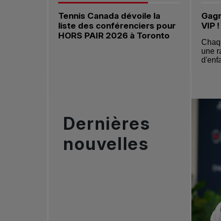
Tennis Canada dévoile la
Gagn
Aller à la diapositive 1 de 4
Aller à
liste des conférenciers pour
VIP !
HORS PAIR 2026 à Toronto
Chaqu
une r
d'enf
Dernières
nouvelles