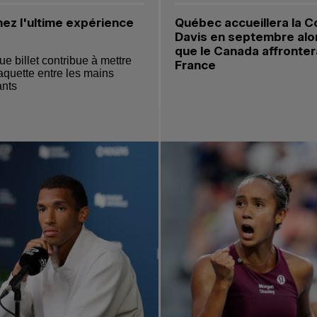
ez l'ultime expérience
Québec accueillera la 
 la diapositive 2 de 4
Aller à la diapositive 3 de 4
Davis en septembre alo
que le Canada affronter
e billet contribue à mettre
France
aquette entre les mains
ants