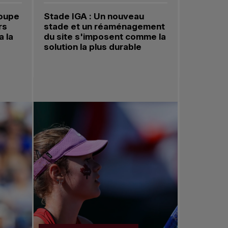
Coupe
Stade IGA : Un nouveau
Aller à la diapositive 4 de 4
rs
stade et un réaménagement
a la
du site s'imposent comme la
solution la plus durable