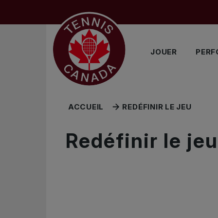
Sauter au menu principal
Sauter au contenu principal
Sauter au pied de page
JOUER
PERF
ACCUEIL
REDÉFINIR LE JEU
Redéfinir le jeu