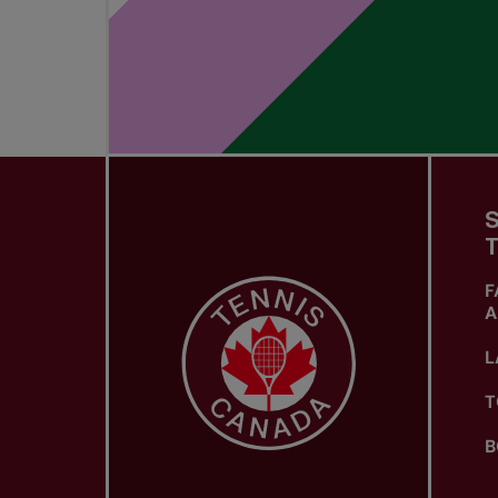
S
T
F
A
L
T
B