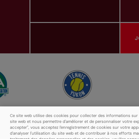
J
ASSOCIATIONS PROVINCIALES DE TENNIS
Ce site web utilise des cookies pour collecter des informations sur
site web et nous permettre d'améliorer et de personnaliser votre ex
accepter", vous acceptez l'enregistrement de cookies sur votre apparei
Politique de confidentialité
Paramètres des cookies
d'analyser l'utilisation du site web et de contribuer à nos efforts m