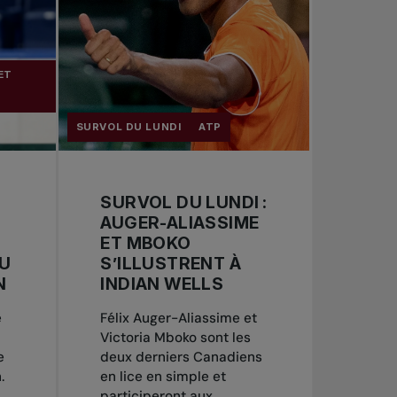
ET
SURVOL DU LUNDI
ATP
SURVOL DU LUNDI :
AUGER-ALIASSIME
ET MBOKO
DU
S’ILLUSTRENT À
N
INDIAN WELLS
e
Félix Auger-Aliassime et
Victoria Mboko sont les
e
deux derniers Canadiens
.
en lice en simple et
participeront aux...