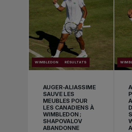
WIMBLEDON
RÉSULTATS
WIMB
AUGER-ALIASSIME
A
SAUVE LES
MEUBLES POUR
LES CANADIENS À
D
WIMBLEDON ;
S
SHAPOVALOV
W
ABANDONNE
A