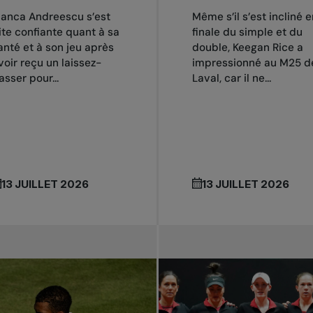
ianca Andreescu s’est
Même s’il s’est incliné e
ite confiante quant à sa
finale du simple et du
anté et à son jeu après
double, Keegan Rice a
voir reçu un laissez-
impressionné au M25 d
asser pour...
Laval, car il ne...
13 JUILLET 2026
13 JUILLET 2026