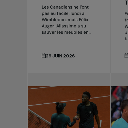
Les Canadiens ne l’ont
pas eu facile, lundi à
F
Wimbledon, mais Félix
t
Auger-Aliassime a su
W
sauver les meubles en...
d
t
29 JUIN 2026