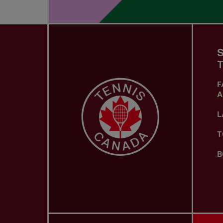
S
T
F
A
L
T
B