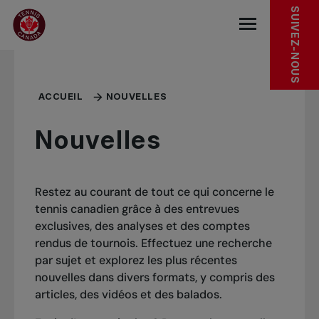
Sauter au menu principal
Sauter au contenu principal
Sauter au pied de page
SUIVEZ-NOUS
base.navigat
ACCUEIL
NOUVELLES
Nouvelles
Restez au courant de tout ce qui concerne le
tennis canadien grâce à des entrevues
exclusives, des analyses et des comptes
rendus de tournois. Effectuez une recherche
par sujet et explorez les plus récentes
nouvelles dans divers formats, y compris des
articles, des vidéos et des balados.