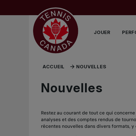
Sauter au menu principal
Sauter au contenu principal
Sauter au pied de page
JOUER
PERF
ACCUEIL
NOUVELLES
Nouvelles
Restez au courant de tout ce qui concerne
analyses et des comptes rendus de tournois
récentes nouvelles dans divers formats, y 