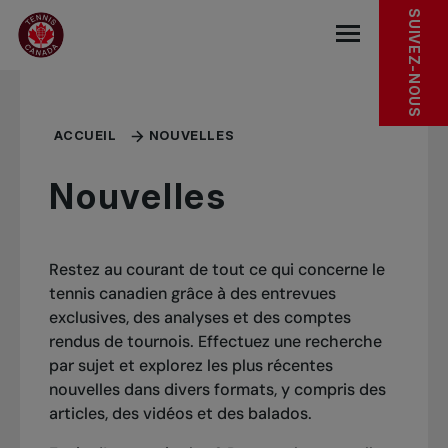
Sauter au menu principal
Sauter au contenu principal
Sauter au pied de page
SUIVEZ-NOUS
base.navigat
ACCUEIL
NOUVELLES
Nouvelles
Restez au courant de tout ce qui concerne le
tennis canadien grâce à des entrevues
exclusives, des analyses et des comptes
rendus de tournois. Effectuez une recherche
par sujet et explorez les plus récentes
nouvelles dans divers formats, y compris des
articles, des vidéos et des balados.