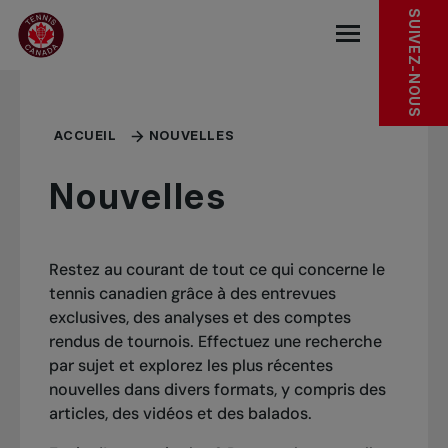
Sauter au menu principal
Sauter au contenu principal
Sauter au pied de page
SUIVEZ-NOUS
base.navigat
ACCUEIL
NOUVELLES
Nouvelles
Restez au courant de tout ce qui concerne le
tennis canadien grâce à des entrevues
exclusives, des analyses et des comptes
rendus de tournois. Effectuez une recherche
par sujet et explorez les plus récentes
nouvelles dans divers formats, y compris des
articles, des vidéos et des balados.