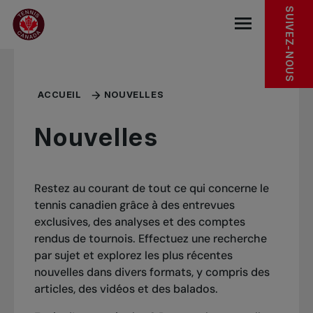
Sauter au menu principal
Sauter au contenu principal
Sauter au pied de page
SUIVEZ-NOUS
base.navigat
ACCUEIL
NOUVELLES
Nouvelles
Restez au courant de tout ce qui concerne le
tennis canadien grâce à des entrevues
exclusives, des analyses et des comptes
rendus de tournois. Effectuez une recherche
par sujet et explorez les plus récentes
nouvelles dans divers formats, y compris des
articles, des vidéos et des balados.