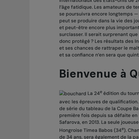
Internationaux des États-Unis de 20
l’âge fatidique. Les amateurs de t
se poursuivra encore longtemps — 
peut se produire dans la vie des jo
et peut-être encore plus important,
surclasser. Il serait surprenant qu
donc protégé ? Les résultats des I
et ses chances de rattraper le maît
et sa confiance n’en sera que quint
Bienvenue à 
e
La 24
édition du tour
avec les épreuves de qualification
de série du tableau de la Coupe Ba
première fois depuis sa défaite en
Safarova, en 2013. La seule joueus
e
Hongroise Timea Babos (34
). Cha
de 34 ans, sera également de la p