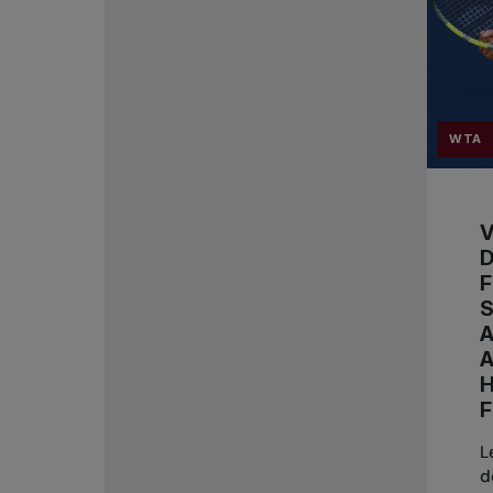
WTA
V
D
A
H
F
L
d