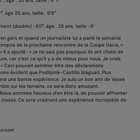
5
, âge : 20 ans, taille : 6’ 1”
e
4
, âge 20 ans, taille : 6’6”
e
ement (double) : 65
, âge : 28 ans, taille : 6’
on gars et quand un journaliste lui a parlé la semaine
à propos de la prochaine rencontre de la Coupe Davis, «
» Il a ajouté : « Je ne sais pas pourquoi ils ont choisi de
ure, car c’est ce qu’il y a de mieux pour nous. Je crois
. » Ceci pouvait sembler être des déclarations
enne évident que Podlipnik-Castillo blaguait. Plus
 sera une bonne expérience. Je suis un bon ami de Vasek
ble sur les terrains, ce sera donc amusant.
 Nous sommes heureux d’en être là, de pouvoir affronter
 classe. Ce sera vraiment une expérience incroyable de
ur.com