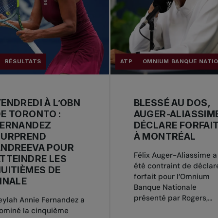
RÉSULTATS
ATP
OMNIUM BANQUE NATI
ENDREDI À L’OBN
BLESSÉ AU DOS,
E TORONTO :
AUGER-ALIASSIM
FERNANDEZ
DÉCLARE FORFAI
SURPREND
À MONTRÉAL
ANDREEVA POUR
Félix Auger-Aliassime a
TTEINDRE LES
été contraint de déclar
UITIÈMES DE
forfait pour l’Omnium
INALE
Banque Nationale
présenté par Rogers,...
eylah Annie Fernandez a
ominé la cinquième