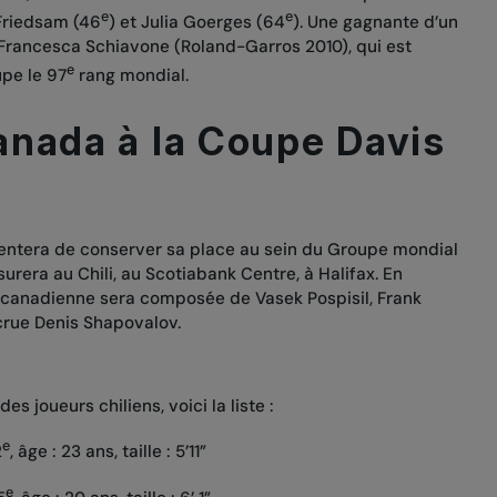
e
e
Friedsam (46
) et Julia Goerges (64
). Une gagnante d’un
Francesca Schiavone (Roland-Garros 2010), qui est
e
pe le 97
rang mondial.
anada à la Coupe Davis
tentera de conserver sa place au sein du Groupe mondial
urera au Chili, au Scotiabank Centre, à Halifax. En
e canadienne sera composée de Vasek Pospisil, Frank
ecrue Denis Shapovalov.
 joueurs chiliens, voici la liste :
e
2
, âge : 23 ans, taille : 5’11”
e