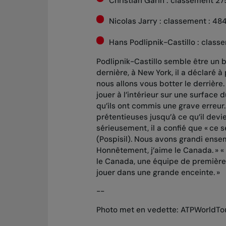
Christian Garin : classement 27
Nicolas Jarry : classement : 48
Hans Podlipnik-Castillo : class
Podlipnik-Castillo semble être un b
dernière, à New York, il a déclaré 
nous allons vous botter le derrière. 
jouer à l’intérieur sur une surface d
qu’ils ont commis une grave erreur
prétentieuses jusqu’à ce qu’il devi
sérieusement, il a confié que « ce
(Pospisil). Nous avons grandi ensem
Honnêtement, j’aime le Canada. » «
le Canada, une équipe de première
jouer dans une grande enceinte. »
--
Photo met en vedette:
ATPWorldTo