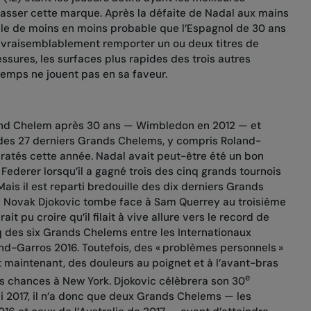
sser cette marque. Après la défaite de Nadal aux mains
ble de moins en moins probable que l’Espagnol de 30 ans
t vraisemblablement remporter un ou deux titres de
ssures, les surfaces plus rapides des trois autres
emps ne jouent pas en sa faveur.
rand Chelem après 30 ans — Wimbledon en 2012 — et
des 27 derniers Grands Chelems, y compris Roland-
 ratés cette année. Nadal avait peut-être été un bon
Federer lorsqu’il a gagné trois des cinq grands tournois
ais il est reparti bredouille des dix derniers Grands
 Novak Djokovic tombe face à Sam Querrey au troisième
ait pu croire qu’il filait à vive allure vers le record de
nq des six Grands Chelems entre les Internationaux
land-Garros 2016. Toutefois, des « problèmes personnels »
t maintenant, des douleurs au poignet et à l’avant-bras
e
s chances à New York. Djokovic célèbrera son 30
i 2017, il n’a donc que deux Grands Chelems — les