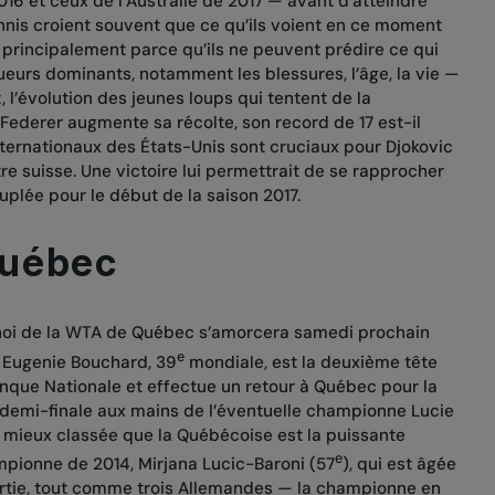
16 et ceux de l’Australie de 2017 — avant d’atteindre
ennis croient souvent que ce qu’ils voient en ce moment
principalement parce qu’ils ne peuvent prédire ce qui
ueurs dominants, notamment les blessures, l’âge, la vie —
 l’évolution des jeunes loups qui tentent de la
e Federer augmente sa récolte, son record de 17 est-il
nternationaux des États-Unis sont cruciaux pour Djokovic
re suisse. Une victoire lui permettrait de se rapprocher
uplée pour le début de la saison 2017.
Québec
noi de la WTA de Québec s’amorcera samedi prochain
e
. Eugenie Bouchard, 39
mondiale, est la deuxième tête
nque Nationale et effectue un retour à Québec pour la
 demi-finale aux mains de l’éventuelle championne Lucie
e mieux classée que la Québécoise est la puissante
e
mpionne de 2014, Mirjana Lucic-Baroni (57
), qui est âgée
artie, tout comme trois Allemandes — la championne en