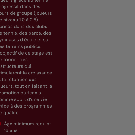
oueurs grâce au tennis
rogressif dans des
ours de groupe (joueurs
e niveau 1,0 à 2,5)
onnés dans des clubs
e tennis, des parcs, des
ymnases d’école et sur
es terrains publics.
’objectif de ce stage est
e former des
nstructeurs qui
timuleront la croissance
t la rétention des
oueurs, tout en faisant la
romotion du tennis
omme sport d’une vie
râce à des programmes
e qualité.
Âge minimum requis :
16 ans