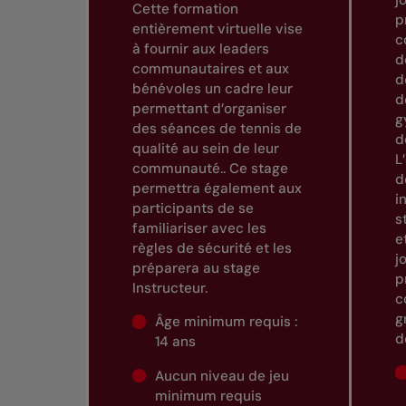
j
Cette formation
p
entièrement virtuelle vise
c
à fournir aux leaders
d
communautaires et aux
d
bénévoles un cadre leur
d
permettant d’organiser
g
des séances de tennis de
d
qualité au sein de leur
L
communauté.. Ce stage
d
permettra également aux
i
participants de se
s
familiariser avec les
e
règles de sécurité et les
j
préparera au stage
p
Instructeur.
c
g
Âge minimum requis :
d
14 ans
Aucun niveau de jeu
minimum requis