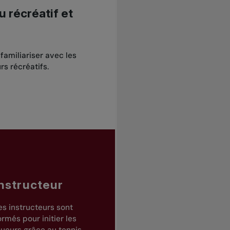
u récréatif et
familiariser avec les
s récréatifs.
Instructeur
es instructeurs sont
ormés pour initier les