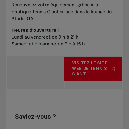
Renouvelez votre équipement grâce à la
boutique Tennis Giant située dans le lounge du
Stade IGA.
Heures d’ouverture :
Lundi au vendredi, de 9 h à 21 h
Court TB 1er juin au 1er oct.
Samedi et dimanche, de 9 h à 15 h
20
Régulier
VISITEZ LE SITE
$
WEB DE TENNIS
À PROPOS DE BOUTIQUE 
GIANT
20
Accès Montréal
$
20
Saviez-vous ?
Accès Montréal junior (17 ans et -)
$