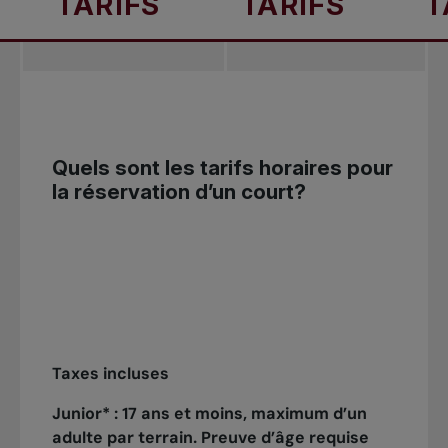
RIFS
TARIFS
TARIFS
terrain, vous acceptez nos
.
Elles précisent les règles de sécurité, les
responsabilités des usagers, les modalités de
réservation et d’annulation, ainsi que les
comportements attendus pour garantir une
Quels sont les tarifs horaires pour
expérience agréable, équitable et respectueuse
la réservation d’un court?
pour toutes et tous.
Taxes incluses
Junior* : 17 ans et moins, maximum d’un
adulte par terrain. Preuve d’âge requise