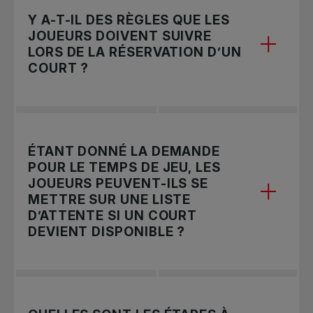
Y A-T-IL DES RÈGLES QUE LES
JOUEURS DOIVENT SUIVRE
LORS DE LA RÉSERVATION D’UN
COURT ?
Les détenteurs de la carte Accès Montréal
ÉTANT DONNÉ LA DEMANDE
peuvent réserver un court jusqu’à trois jours
POUR LE TEMPS DE JEU, LES
à l’avance à partir de 20 h 30. Ils bénéficient
JOUEURS PEUVENT-ILS SE
d’une réduction de 5 $ sur les réservations de
METTRE SUR UNE LISTE
courts intérieurs et de 2 $ sur les
D’ATTENTE SI UN COURT
réservations de courts extérieurs.
DEVIENT DISPONIBLE ?
Les joueurs de 17 ans et moins peuvent
réserver un court trois jours à l’avance dès 7
h avec une carte Accès Montréal valide. Une
Les joueurs peuvent se mettre sur une liste
preuve d’âge est requise.