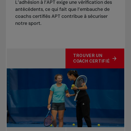
L’adhésion à l’APT exige une vérification des
antécédents, ce qui fait que l’embauche de
Accès Montréal sénior (55 ans et
20
coachs certifiés APT contribue à sécuriser
+)
$
notre sport.
TROUVER UN
COACH CERTIFIÉ