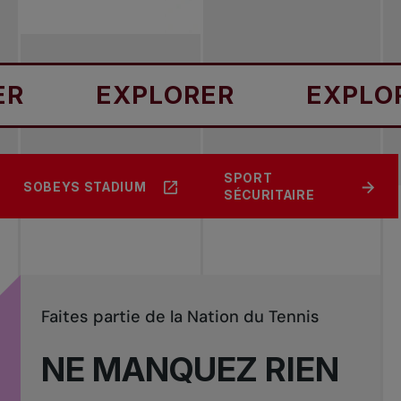
EXPLORER
EXPLORER
OMNIUM BANQUE
RÉSERVEZ UN
SPORT
SOBEYS STADIUM
NATIONALE
COURT
SÉCURITAIRE
Faites partie de la Nation du Tennis
NE MANQUEZ RIEN