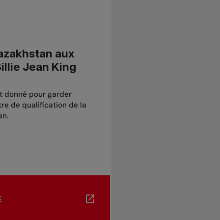
Kazakhstan aux
illie Jean King
t donné pour garder
e de qualification de la
an.
E