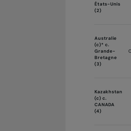
États-Unis
(2)
Australie
(c)* c.
Grande-
Bretagne
(3)
Kazakhstan
(c) c.
CANADA
(4)