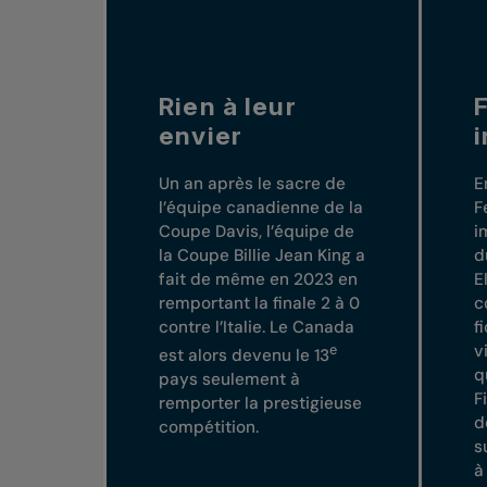
Rien à leur
envier
Un an après le sacre de
E
l’équipe canadienne de la
F
Coupe Davis, l’équipe de
i
la Coupe Billie Jean King a
d
fait de même en 2023 en
E
remportant la finale 2 à 0
c
contre l’Italie. Le Canada
f
e
v
est alors devenu le 13
q
pays seulement à
F
remporter la prestigieuse
d
compétition.
s
à