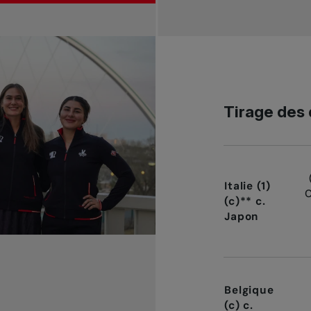
Tirage des 
Italie (1)
(c)** c.
Japon
Belgique
(c) c.