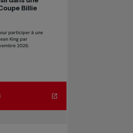
sil dans une
Coupe Billie
our participer à une
Jean King par
ovembre 2026.
E