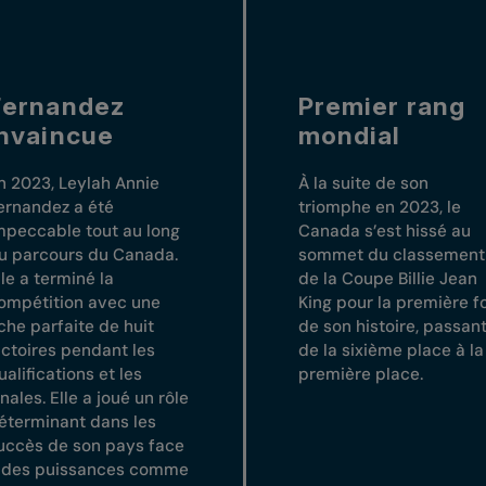
Fernandez
Premier rang
invaincue
mondial
n 2023, Leylah Annie
À la suite de son
ernandez a été
triomphe en 2023, le
mpeccable tout au long
Canada s’est hissé au
u parcours du Canada.
sommet du classement
lle a terminé la
de la Coupe Billie Jean
ompétition avec une
King pour la première f
iche parfaite de huit
de son histoire, passan
ictoires pendant les
de la sixième place à la
ualifications et les
première place.
inales. Elle a joué un rôle
éterminant dans les
uccès de son pays face
 des puissances comme