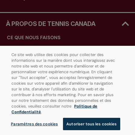
À PROPOS DE TENNIS CANADA
CE QUE NOUS FAISONS
CARRIÈRES
Ce site web utilise des cookies pour collecter des
informations sur la manière dont vous interagissez avec
NOS PARTENAIRES
notre site web et nous permettre d'améliorer et de
personnaliser votre expérience numérique. En cliquant
STADE IGA (MONTRÉAL)
sur "Tout accepter", vous acceptez l'enregistrement de
cookies sur votre appareil afin d'améliorer la navigation
SOBEYS STADIUM (TORONTO)
sur le site, d'analyser l'utilisation du site web et de
contribuer à nos efforts marketing. Pour en savoir plus
sur notre traitement des données personnelles et des
cookies, veuillez consulter notre
Politique de
Confidentialité
.
NOUVELLES
Paramètres des cookies
Autoriser tous les cookies
RESSOURCES