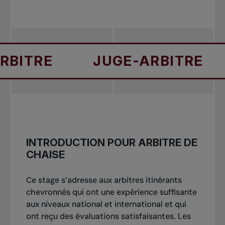
E
JUGE-ARBITRE
JUG
Pour vous inscrire, faites parvenir un courriel
à : officiating@tenniscanada.com.
INTRODUCTION POUR ARBITRE DE
CHAISE
Ce stage s’adresse aux arbitres itinérants
chevronnés qui ont une expérience suffisante
aux niveaux national et international et qui
ont reçu des évaluations satisfaisantes. Les