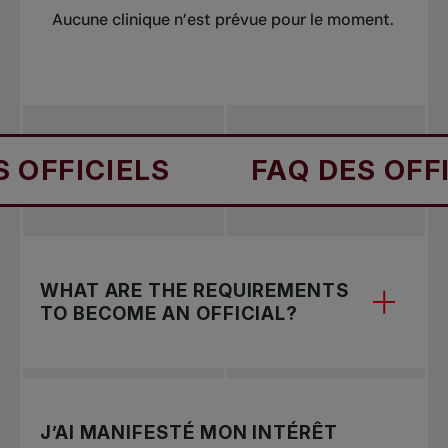
Aucune clinique n’est prévue pour le moment.
CIELS
FAQ DES OFFICIELS
Pour vous inscrire, faites parvenir un courriel
à : officiating@tenniscanada.com.
WHAT ARE THE REQUIREMENTS
TO BECOME AN OFFICIAL?
In order to become an official, you must:
J’AI MANIFESTÉ MON INTÉRÊT