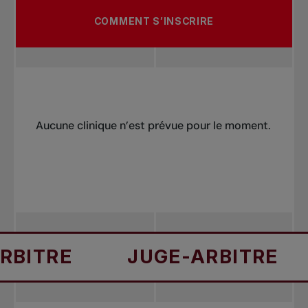
COMMENT S’INSCRIRE
Aucune clinique n’est prévue pour le moment.
E
JUGE-ARBITRE
JUG
Pour vous inscrire, faites parvenir un courriel
à : officiating@tenniscanada.com.