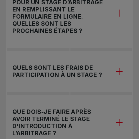
POUR UN STAGE D’ARBITRAGE
be at least 16 years old,
EN REMPLISSANT LE
FORMULAIRE EN LIGNE.
have natural or corrected vision of 20-20,
QUELLES SONT LES
PROCHAINES ÉTAPES ?
have normal hearing.
Nous organisons des stages tout au long de
QUELS SONT LES FRAIS DE
l’année en fonction de l’intérêt et des besoins de
PARTICIPATION À UN STAGE ?
certaines provinces et de certains territoires.
Nous communiquerons avec les personnes qui
vivent dans la région où un stage est prévu.
Les frais varient selon la région, et se situent
QUE DOIS-JE FAIRE APRÈS
généralement entre 25 $ et 60 $.
AVOIR TERMINÉ LE STAGE
D’INTRODUCTION À
L’ARBITRAGE ?