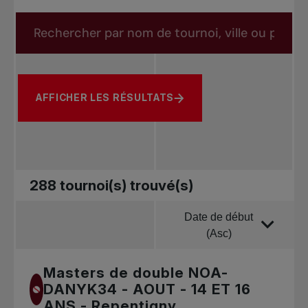
forms.tournaments.title
Rechercher par nom de tournoi, ville ou province
AFFICHER LES RÉSULTATS
Aucun filtre sélectionné
288 tournoi(s) trouvé(s)
Date de début
Trier par
(Asc)
Date de début
Masters de double NOA-
(Asc)
DANYK34 - AOUT - 14 ET 16
ANS - Repentigny