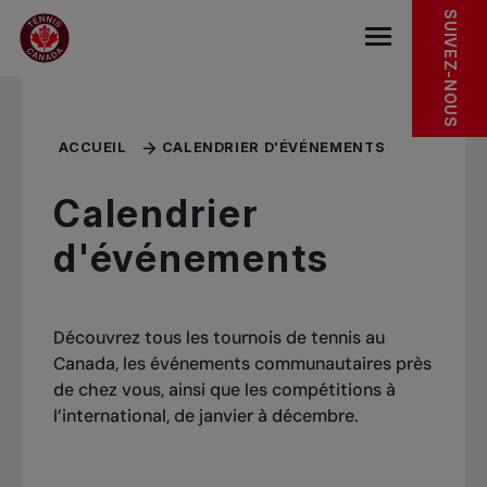
Sauter au menu principal
Sauter au contenu principal
Sauter au pied de page
EXPLORER
SUIVEZ-NOUS
base.navigat
ACCUEIL
CALENDRIER D'ÉVÉNEMENTS
Calendrier
d'événements
Découvrez tous les tournois de tennis au
Canada, les événements communautaires près
de chez vous, ainsi que les compétitions à
l’international, de janvier à décembre.