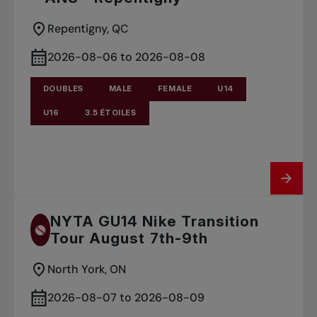
Date de début
(Desc)
Repentigny, QC
Titre (Asc)
2026-08-06 to 2026-08-08
Titre (Desc)
DOUBLES
MALE
FEMALE
U14
U16
3.5 ÉTOILES
Province (Asc)
Province (Desc)
NYTA GU14 Nike Transition
Tour August 7th-9th
North York, ON
2026-08-07 to 2026-08-09