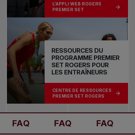
L'APPLI WEB ROGERS
À PROPOS DE APPLICATION PREMI
PREMIER SET
RESSOURCES DU
PROGRAMME PREMIER
SET ROGERS POUR
LES ENTRAÎNEURS
CENTRE DE RESSOURCES
À PROPOS DE RESSOURCES DU PR
PREMIER SET ROGERS
FAQ
FAQ
FAQ