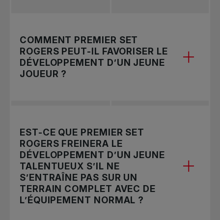
COMMENT PREMIER SET
ROGERS PEUT-IL FAVORISER LE
DÉVELOPPEMENT D’UN JEUNE
JOUEUR ?
Premier set Rogers adopte l’approche du
EST-CE QUE PREMIER SET
grâce à laquelle les participants
ROGERS FREINERA LE
jouent, se développent et compétitionnent avec
DÉVELOPPEMENT D’UN JEUNE
la raquette et les balles appropriées, sur un
TALENTUEUX S’IL NE
terrain de taille adéquate.
S’ENTRAÎNE PAS SUR UN
TERRAIN COMPLET AVEC DE
L’équipement adapté à la taille des jeunes
L’ÉQUIPEMENT NORMAL ?
favorise le développement général des habiletés
fondamentales au tennis. Les expériences