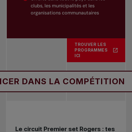
clubs, les municipalités et les
organisations communautaires
TROUVER LES
PROGRAMMES
À PROPOS DE JOUER
ICI
ANS LA COMPÉTITION
SE
Le circuit Premier set Rogers : tes