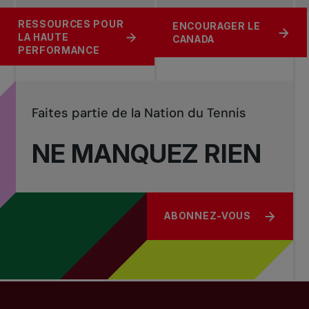
RESSOURCES POUR
LIGUES DE TENNIS
RESSOURCES POUR
ENCOURAGER LE
LA HAUTE
RÉCRÉATIF
LES TOURNOIS
CANADA
PERFORMANCE
Faites partie de la Nation du Tennis
NE MANQUEZ RIEN
ABONNEZ-VOUS