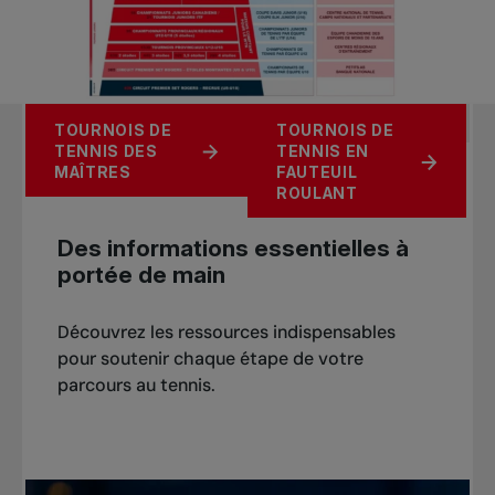
TOURNOIS DE
TOURNOIS DE
TOURNOIS POUR
TOURNOIS
TENNIS DES
TENNIS EN
LES JUNIORS
UNIVERSITAIRES
MAÎTRES
FAUTEUIL
ROULANT
Des informations essentielles à
portée de main
Découvrez les ressources indispensables
pour soutenir chaque étape de votre
parcours au tennis.