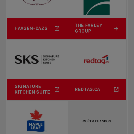
THE FARLEY
HÄAGEN-DAZS
GROUP
SIGNATURE
REDTAG.CA
KITCHEN SUITE