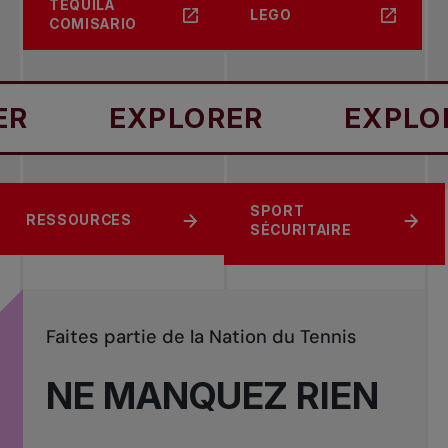
TEQUILA
LEGO
COMISARIO
EXPLORER
EXPLORER
PARTENAIRES DE
À PROPOS DE
SPORT
RESSOURCES
L'OMNIUM BANQUE
TENNIS CANADA
SÉCURITAIRE
NATIONALE
Faites partie de la Nation du Tennis
NE MANQUEZ RIEN