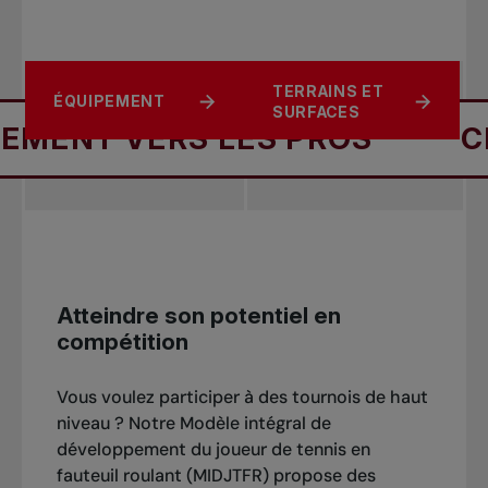
POINTS ET
LE LIVRE DES
TERRAINS ET
ÉQUIPEMENT
RÈGLEMENTS
COUPS
SURFACES
VERS LES PROS
CHEMINE
Atteindre son potentiel en
compétition
Vous voulez participer à des tournois de haut
niveau ? Notre Modèle intégral de
développement du joueur de tennis en
fauteuil roulant (MIDJTFR) propose des