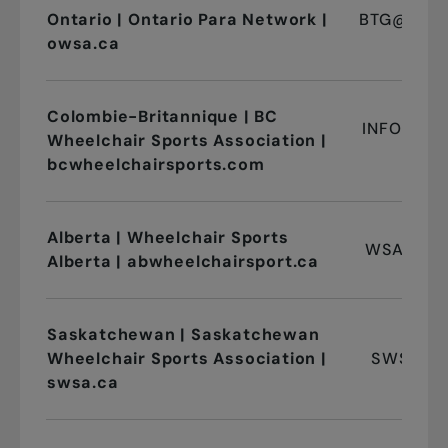
Ontario | Ontario Para Network |
BTG@ONTW
owsa.ca
Colombie-Britannique | BC
INFO@BC
Wheelchair Sports Association |
bcwheelchairsports.com
Alberta | Wheelchair Sports
WSA2@TEL
Alberta | abwheelchairsport.ca
Saskatchewan | Saskatchewan
Wheelchair Sports Association |
SWSA@SH
swsa.ca