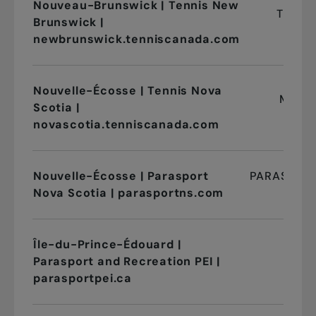
Nouveau-Brunswick | Tennis New
TNB@T
Brunswick |
newbrunswick.tenniscanada.com
Nouvelle-Écosse | Tennis Nova
MNEL
Scotia |
novascotia.tenniscanada.com
Nouvelle-Écosse | Parasport
PARASPOR
Nova Scotia | parasportns.com
Île-du-Prince-Édouard |
Parasport and Recreation PEI |
CATH
parasportpei.ca