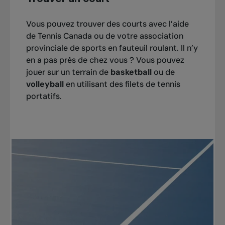
A entraîné des joueurs et joueuses ayant remporté 
Entraîneur 2, est en formation pour la
des titres nationaux et des titres sur le circuit 
certification d’Entraîneur 3
Vous pouvez trouver des courts avec l’aide
junior de l’ITF
de Tennis Canada ou de votre association
Instructrice certifiée de tennis en fauteuil
provinciale de sports en fauteuil roulant. Il n’y
Formatrice de cours : Club Pro 2, Entraîneur·e 2, 
roulant
en a pas près de chez vous ? Vous pouvez
Entraîneure 3
jouer sur un terrain de
basketball
ou de
volleyball
en utilisant des filets de tennis
Entraîneure personnelle de Thomas Venos, joueur 
portatifs.
canadien classé no 1 en simple messieurs en 
tennis en fauteuil roulant
Directrice de la haute performance à Tennis BC 
depuis plus de 9 ans