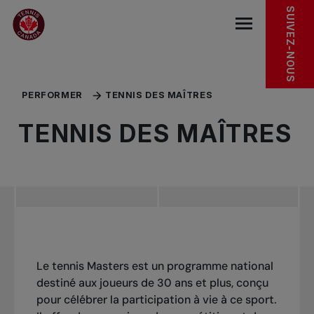
Sauter au menu principal
Sauter au contenu principal
Sauter au pied de page
EXPLORER
SUIVEZ-NOUS
base.navigat
PERFORMER
TENNIS DES MAÎTRES
TENNIS DES MAÎTRES
Le tennis Masters est un programme national
destiné aux joueurs de 30 ans et plus, conçu
pour célébrer la participation à vie à ce sport.