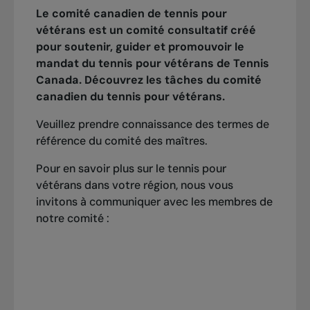
17 -
20 -
Le comité canadien de tennis pour
septembre
septembre
vétérans est un comité consultatif créé
pour soutenir, guider et promouvoir le
Prix d’excellence
5-
8-
mandat du tennis pour vétérans de Tennis
novembre
novembre
Canada. Découvrez les tâches du
comité
Félicitations aux lauréats du Prix d’Excellence
canadien du tennis pour vétérans
.
des Maîtres 2025:
Tournois de tennis des maîtres de l’ITF
Veuillez prendre connaissance des
termes de
Individuel
référence du comité des maîtres
.
Le Circuit du tennis des maîtres de l’ITF est un
Chris Burr,
Tim Griffin, Keith Porter, Erin Boynton
circuit mondial qui offre aux joueurs de 30 ans et
Pour en savoir plus sur le tennis pour
Équipe
plus une expérience de compétition agréable et
vétérans dans votre région, nous vous
de grande qualité. En 2024, le circuit comptait
invitons à communiquer avec les membres de
Équipe de la Coupe Bitsy Grant – Hommes 75+
35 380 participant(e)s et 552 tournois disputés
notre comité :
Tim Griffin, Chris Burr, Joe Forrayi, John Payne
dans 69 pays.
Équipe de la Coupe Doris Hart – Féminine 80+
Inge Weber, Anne Rungi, Gisela Noussier, Dineka
Vandeburgt
Les tournois de tennis des maîtres de l’ITF vont
de la catégorie 1000 (destinés aux joueur(-