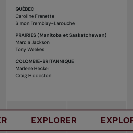
QUÉBEC
Caroline Frenette
« Tournoi de l’année » 2024
Simon Tremblay-Larouche
Le prix du tournoi de l’année est décerné à un
club ou un tournoi qui organise une compétition
PRAIRIES (Manitoba et Saskatchewan)
exceptionnelle et bien accueillie par les joueur(-
Marcia Jackson
euse)s et les officiel(le)s.
Tony Weekes
COLOMBIE-BRITANNIQUE
Marlene Hecker
Craig Hiddeston
EXPLORER
EXPLORER