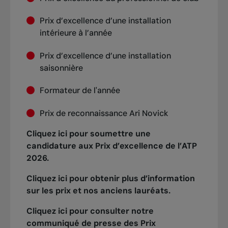
GoodLife Fitness
– Rabais sur l’abonnement
Tennis Europe
corporatif
Webinaires
Prix d’excellence d’une installation
Tennis Industry Association
intérieure à l’année
Enterprise
– 5 % de réduction sur la location
de voitures
Prix d’excellence d’une installation
saisonnière
Avis
– Économisez jusqu’à 35 % sur les
locations
Formateur de l'année
Omnium Banque Nationale
– Tarifs
Prix de reconnaissance Ari Novick
préférentiels sur les billets
Cliquez ici pour soumettre une
World Tennis Academy iCoach
– Accès à
candidature aux Prix d’excellence de l’ATP
des ressources professionnelles pour
2026.
entraîneurs de tennis
Cliquez ici pour obtenir plus d’information
World Tennis Conference
– Réduction sur
sur les prix et nos anciens lauréats.
les frais d'inscription
Cliquez ici pour consulter notre
communiqué de presse des Prix