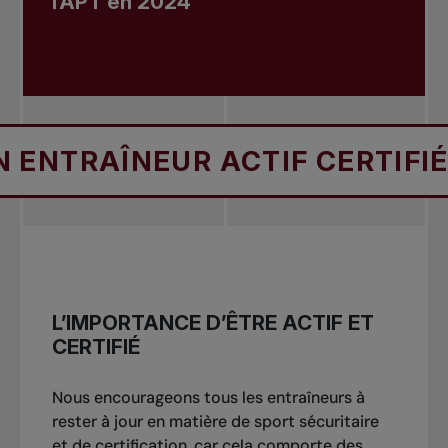
l’APT en 2024
ÎNEUR ACTIF CERTIFIÉ
Ê
L’IMPORTANCE D’ÊTRE ACTIF ET
CERTIFIÉ
Nous encourageons tous les entraîneurs à
rester à jour en matière de sport sécuritaire
et de certification, car cela comporte des