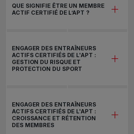
QUE SIGNIFIE ÊTRE UN MEMBRE
ACTIF CERTIFIÉ DE L’APT ?
Formé et certifié dans le cadre du
ENGAGER DES ENTRAÎNEURS
programme « Norme or » de l’APT (plus haut
ACTIFS CERTIFIÉS DE L'APT :
niveau décerné par la Fédération
GESTION DU RISQUE ET
internationale de tennis)
PROTECTION DU SPORT
Assurance responsabilité personnelle jusqu’à
5 M$
Vérification des antécédents valide et à jour
Vérification améliorée préalable à l’embauche
ENGAGER DES ENTRAÎNEURS
au dossier
à l’aide de vérifications en ligne des
ACTIFS CERTIFIÉS DE L'APT :
antécédents, du Code de conduite et de la
CROISSANCE ET RÉTENTION
Déclaration d’honorabilité signée et
déclaration d’honorabilité
DES MEMBRES
engagement envers le Code de conduire de