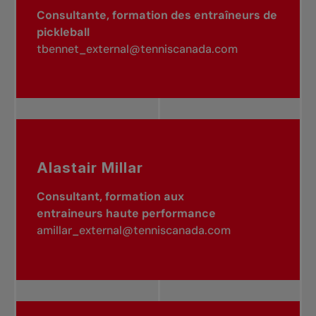
Consultante, formation des entraîneurs de
pickleball
tbennet_external@tenniscanada.com
Alastair Millar
Consultant, formation aux
entraineurs haute performance
amillar_external@tenniscanada.com