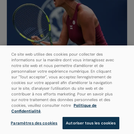
Ce site web utilise des cookies pour collecter des
WTA
RÉSULTATS
informations sur la manière dont vous interagissez avec
notre site web et nous permettre d'améliorer et de
personnaliser votre expérience numérique. En cliquant
VENDREDI À L’OBN DE TORONTO :
sur "Tout accepter", vous acceptez l'enregistrement de
FERNANDEZ SURPREND ANDREEVA
cookies sur votre appareil afin d'améliorer la navigation
POUR ATTEINDRE LES HUITIÈMES DE
sur le site, d'analyser l'utilisation du site web et de
contribuer à nos efforts marketing. Pour en savoir plus
FINALE
sur notre traitement des données personnelles et des
cookies, veuillez consulter notre
Politique de
Leylah Annie Fernandez a dominé la cinquième
Confidentialité
.
mondiale Mirra Andreeva en deux manches de 6-
1 et 6-4 pour atteindre les...
Paramètres des cookies
Autoriser tous les cookies