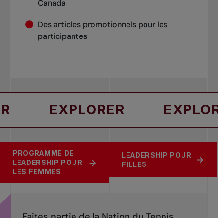
Canada
Des articles promotionnels pour les
participantes
EXPLORER
EXPLORER
PROGRAMME DE
SOUTENIR LE
CONFÉRENCE HORS
LEADERSHIP POUR
LEADERSHIP POUR
TENNIS CANADIEN
PAIR
FILLES
LES FEMMES
Faites partie de la Nation du Tennis