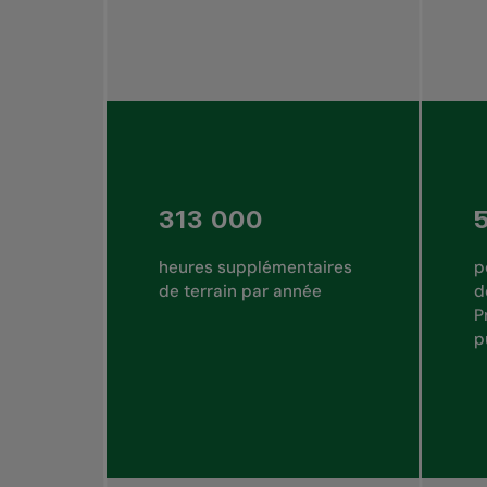
313 000
heures supplémentaires
p
de terrain par année
d
P
p