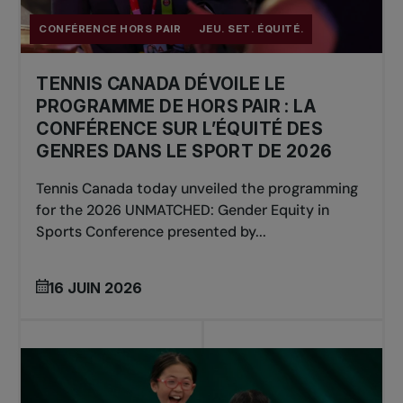
Vous devez soumettre votre candidature avant
CONFÉRENCE HORS PAIR
JEU. SET. ÉQUITÉ.
la date de début d’un stage ou d’une activité
admissible de l’APT, sauf indication contraire.
TENNIS CANADA DÉVOILE LE
Les candidates seront informées de leur statut
dans un délai d’un mois après la soumission de
PROGRAMME DE HORS PAIR : LA
leur dossier.
CONFÉRENCE SUR L’ÉQUITÉ DES
GENRES DANS LE SPORT DE 2026
Tennis Canada today unveiled the programming
for the 2026 UNMATCHED: Gender Equity in
Pour en savoir plus sur le programme
et soumettre votre candidature,
Sports Conference presented by...
veuillez vous connecter à votre
compte APT et consulter la section
16 JUIN 2026
Avantages de niveau 2.