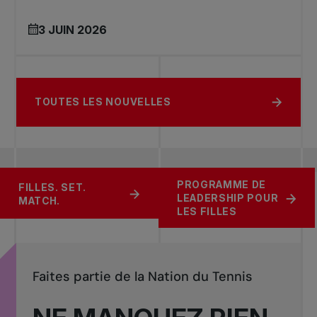
3 JUIN 2026
TOUTES LES NOUVELLES
PROGRAMME DE
SOUTENIR LE
CONFÉRENCE HORS
FILLES. SET.
LEADERSHIP POUR
TENNIS CANADIEN
PAIR
MATCH.
LES FILLES
Faites partie de la Nation du Tennis