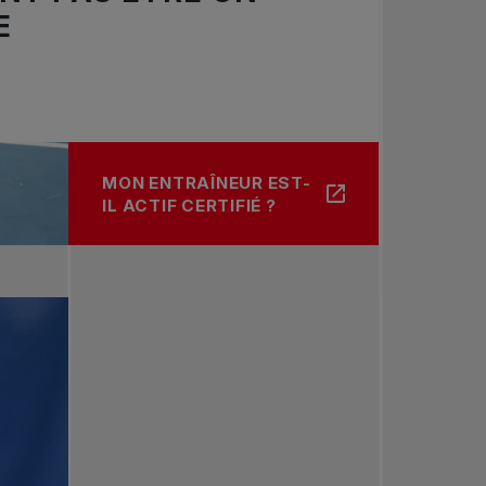
E
MON ENTRAÎNEUR EST-
À PROPOS DE LES QUALIFICATIONS DE VO
IL ACTIF CERTIFIÉ ?