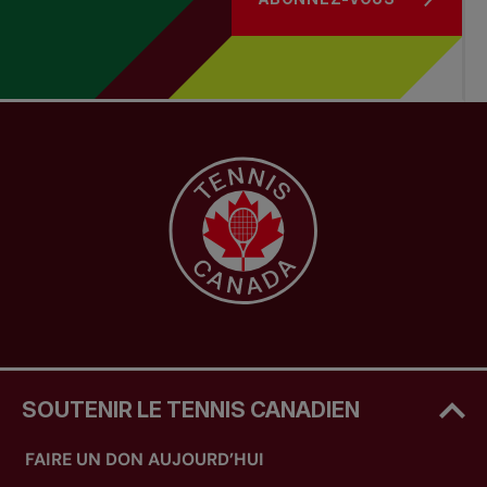
compétition en utilisant une variété de
formats de compétition, de configurations et
d’options de pointage
Faire preuve d’ingéniosité
Connaissance du stage d’instructeur de
tennis en fauteuil roulant et des initiatives de
l’étape Début actif
Connaissance des programmes du modèle de
Tennis Canada, y compris Le petit tennis pour
les écoles et Apprendre à jouer
SOUTENIR LE TENNIS CANADIEN
FAIRE UN DON AUJOURD’HUI