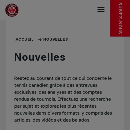
Sauter au menu principal
Sauter au contenu principal
Sauter au pied de page
SUIVEZ-NOUS
base.navigat
ACCUEIL
NOUVELLES
Nouvelles
Restez au courant de tout ce qui concerne le
tennis canadien grâce à des entrevues
exclusives, des analyses et des comptes
rendus de tournois. Effectuez une recherche
par sujet et explorez les plus récentes
nouvelles dans divers formats, y compris des
articles, des vidéos et des balados.