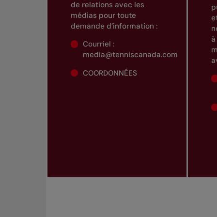
de relations avec les
p
médias pour toute
e
demande d’information :
n
à
Courriel :
m
media@tenniscanada.com
a
COORDONNÉES