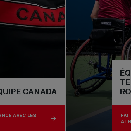
ÉQ
TE
QUIPE CANADA
RO
ANCE AVEC LES
FAI
IPE CANADA
À P
ATH