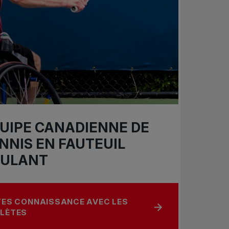
UIPE CANADIENNE DE
NNIS EN FAUTEUIL
ULANT
TES CONNAISSANCE AVEC LES
ROPOS DE ÉQUIPE CANADIENNE DE TENNIS EN FAUTEU
LÈTES