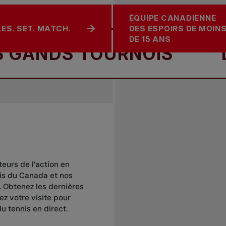
ÉQUIPE CANADIENNE
LES. SET. MATCH.
DES ESPOIRS DE MOIN
DE 15 ANS
S TOURNOIS
LES G
eurs de l’action en
nis du Canada et nos
… Obtenez les dernières
iez votre visite pour
u tennis en direct.