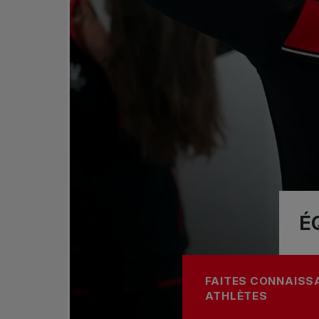
É
FAITES CONNAISS
À PROPOS DE ÉQU
ATHLÈTES