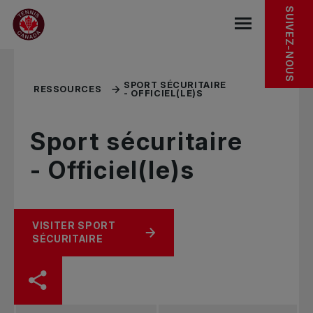
Sauter au menu principal
Sauter au contenu principal
Sauter au pied de page
TROUSSES À OUTILS
RESSOURCES CONNEXES
SUIVEZ-NOUS
base.navigat
SPORT SÉCURITAIRE
RESSOURCES
- OFFICIEL(LE)S
Sport sécuritaire
- Officiel(le)s
VISITER SPORT
SÉCURITAIRE