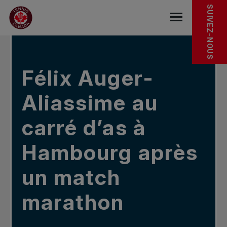
Sauter au menu principal
Sauter au contenu principal
Sauter au pied de page
DANS LES NOUVELLES
SUIVEZ-NOUS
base.navigat
Félix Auger-
Aliassime au
carré d’as à
Hambourg après
un match
marathon