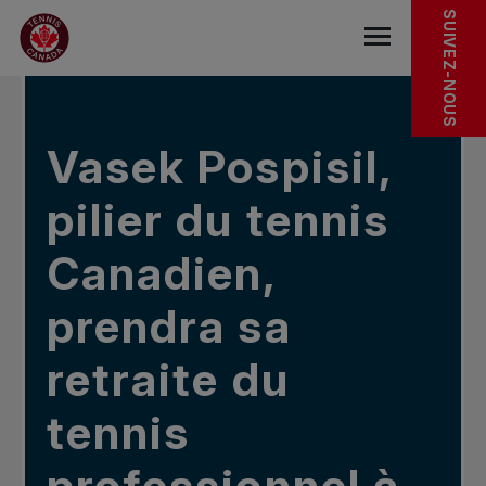
Sauter au menu principal
Sauter au contenu principal
Sauter au pied de page
DANS LES NOUVELLES
SUIVEZ-NOUS
base.navigat
Vasek Pospisil,
pilier du tennis
Canadien,
prendra sa
retraite du
tennis