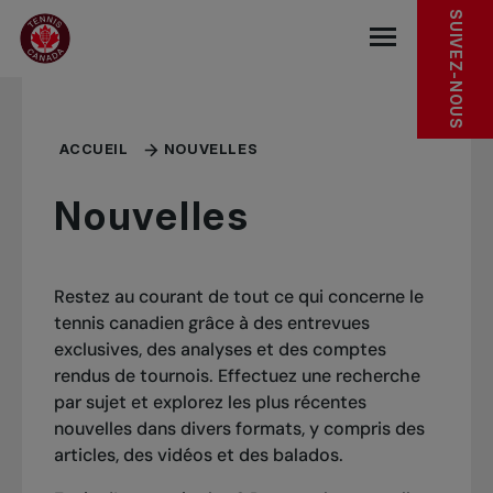
Sauter au menu principal
Sauter au contenu principal
Sauter au pied de page
SUIVEZ-NOUS
base.navigat
ACCUEIL
NOUVELLES
Nouvelles
Restez au courant de tout ce qui concerne le
tennis canadien grâce à des entrevues
exclusives, des analyses et des comptes
rendus de tournois. Effectuez une recherche
par sujet et explorez les plus récentes
nouvelles dans divers formats, y compris des
articles, des vidéos et des balados.