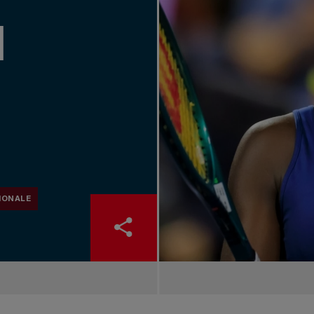
l
IONALE