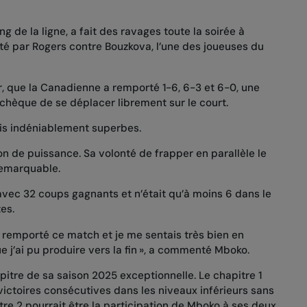
ong de la ligne, a fait des ravages toute la soirée à
é par Rogers contre Bouzkova, l’une des joueuses du
ur, que la Canadienne a remporté 1-6, 6-3 et 6-0, une
Tchèque de se déplacer librement sur le court.
is indéniablement superbes.
n de puissance. Sa volonté de frapper en parallèle le
 remarquable.
avec 32 coups gagnants et n’était qu’à moins 6 dans le
es.
r remporté ce match et je me sentais très bien en
e j’ai pu produire vers la fin », a commenté Mboko.
itre de sa saison 2025 exceptionnelle. Le chapitre 1
victoires consécutives dans les niveaux inférieurs sans
re 2 pourrait être la participation de Mboko à ses deux