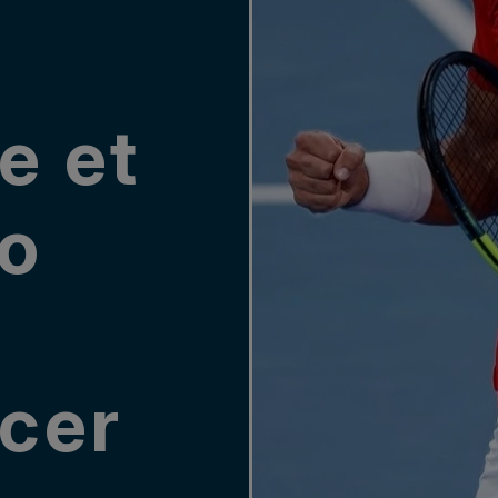
-
e et
o
cer