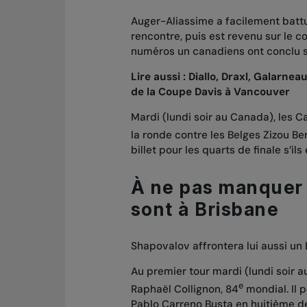
Auger-Aliassime a facilement batt
rencontre, puis est revenu sur le c
numéros un canadiens ont conclu su
Lire aussi :
Diallo, Draxl, Galarne
de la Coupe Davis à Vancouver
Mardi (lundi soir au Canada), les C
la ronde contre les Belges Zizou Be
billet pour les quarts de finale s’il
À ne pas manquer 
sont à Brisbane
Shapovalov affrontera lui aussi un
Au premier tour mardi (lundi soir 
e
Raphaël Collignon, 84
mondial. Il p
Pablo Carreno Busta en huitième de