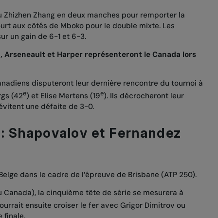
u Zhizhen Zhang en deux manches pour remporter la
ourt aux côtés de Mboko pour le double mixte. Les
r un gain de 6-1 et 6-3.
au, Arseneault et Harper représenteront le Canada lors
anadiens disputeront leur dernière rencontre du tournoi à
e
e
rgs (42
) et Elise Mertens (19
). Ils décrocheront leur
s évitent une défaite de 3-0.
: Shapovalov et Fernandez
 Belge dans le cadre de l’épreuve de Brisbane (ATP 250).
au Canada), la cinquième tête de série se mesurera à
ourrait ensuite croiser le fer avec Grigor Dimitrov ou
 finale.