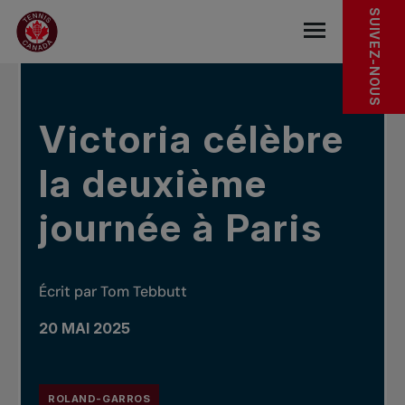
Sauter au menu principal
Sauter au contenu principal
Sauter au pied de page
DANS LES NOUVELLES
SUIVEZ-NOUS
base.navigat
Victoria célèbre
la deuxième
journée à Paris
Écrit par Tom Tebbutt
20 MAI 2025
ROLAND-GARROS