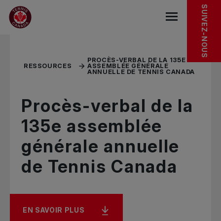
Sauter au menu principal
Sauter au contenu principal
Sauter au pied de page
RESSOURCES CONNEXES
SUIVEZ-NOUS
base.navigat
PROCÈS-VERBAL DE LA 135E
RESSOURCES
ASSEMBLÉE GÉNÉRALE
ANNUELLE DE TENNIS CANADA
Procès-verbal de la
135e assemblée
générale annuelle
de Tennis Canada
EN SAVOIR PLUS