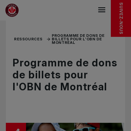
Sauter au menu principal
Sauter au contenu principal
Sauter au pied de page
RESSOURCES CONNEXES
SUIVEZ-NOUS
base.navigat
PROGRAMME DE DONS DE
RESSOURCES
BILLETS POUR L'OBN DE
MONTRÉAL
Programme de dons
de billets pour
l'OBN de Montréal