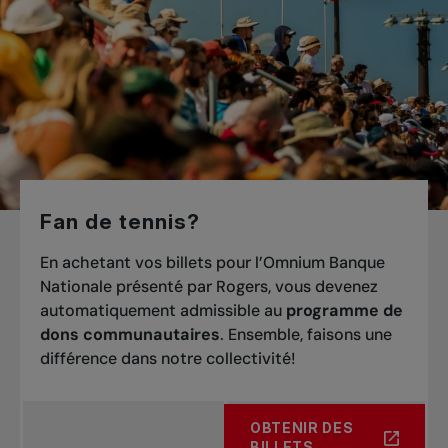
Fan de tennis?
En achetant vos billets pour l’Omnium Banque
Nationale présenté par Rogers, vous devenez
automatiquement admissible au
programme de
dons communautaires
. Ensemble, faisons une
différence dans notre collectivité!
OBTENIR DES
À PROPOS DE FAN DE TEN
BILLETS