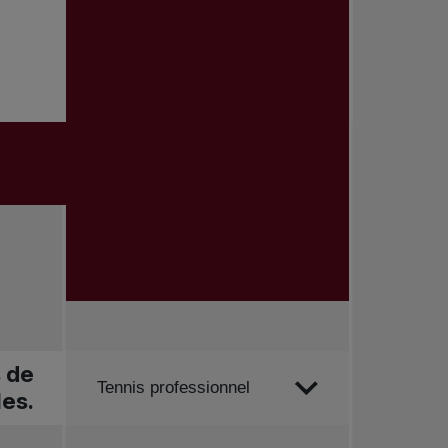
s de
Trier par
Tennis professionnel
les.