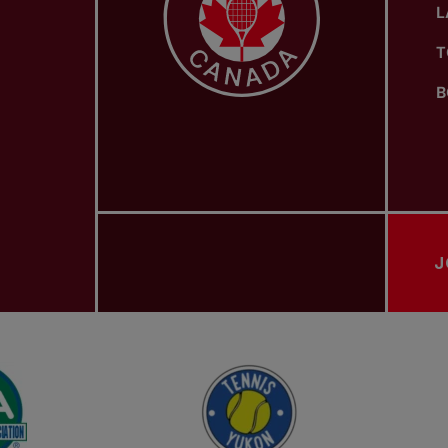
L
T
B
J
ASSOCIATIONS PROVINCIALES DE TENNIS