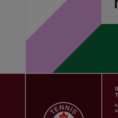
S
T
F
A