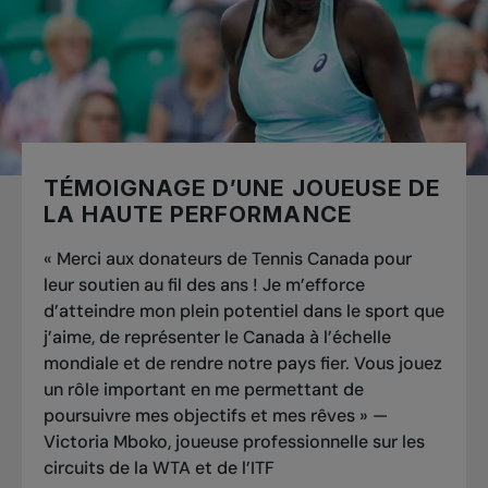
Lorsque vous soutenez Tennis Canada, vous
contribuez à offrir des camps de tennis gratuits
aux jeunes des collectivités mal desservies, en
veillant à ce que tous les participants aient
l’occasion d’apprendre les rudiments du tennis
et de pratiquer ce sport toute leur vie.
TÉMOIGNAGE D’UNE JOUEUSE DE
LA HAUTE PERFORMANCE
« Merci aux donateurs de Tennis Canada pour
leur soutien au fil des ans ! Je m’efforce
d’atteindre mon plein potentiel dans le sport que
j’aime, de représenter le Canada à l’échelle
mondiale et de rendre notre pays fier. Vous jouez
un rôle important en me permettant de
poursuivre mes objectifs et mes rêves » —
Victoria Mboko, joueuse professionnelle sur les
circuits de la WTA et de l’ITF