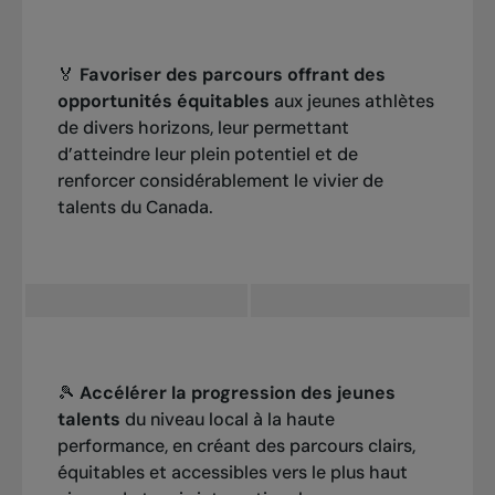
Impact
Impact
De la fierté sur la scène mondiale, et une
🏅
Favoriser des parcours offrant des
Des communautés plus fortes et
source d’inspiration pour les générations
opportunités équitables
aux jeunes athlètes
davantage d’endroits pour jouer, d’un
à venir.
de divers horizons, leur permettant
océan à l’autre.
d’atteindre leur plein potentiel et de
renforcer considérablement le vivier de
talents du Canada.
🎾
Accélérer la progression des jeunes
talents
du niveau local à la haute
performance, en créant des parcours clairs,
équitables et accessibles vers le plus haut