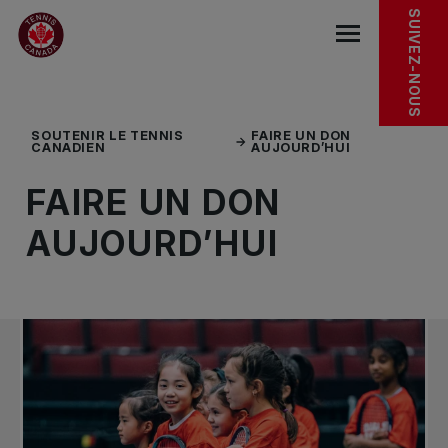
Sauter au menu principal
Sauter au contenu principal
Sauter au pied de page
DONNER EST LE PREMIER SERVICE
REJOIGNEZ-NOUS
SUIVEZ-NOUS
base.navigat
SOUTENIR LE TENNIS
FAIRE UN DON
CANADIEN
AUJOURD’HUI
FAIRE UN DON
AUJOURD’HUI