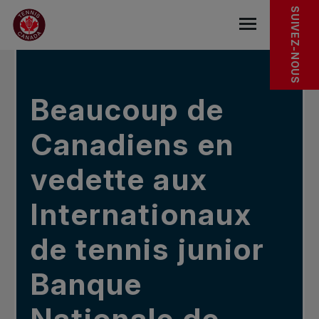
Sauter au menu principal
Sauter au contenu principal
Sauter au pied de page
DANS LES NOUVELLES
SUIVEZ-NOUS
base.navigat
Beaucoup de
Canadiens en
vedette aux
Internationaux
de tennis junior
Banque