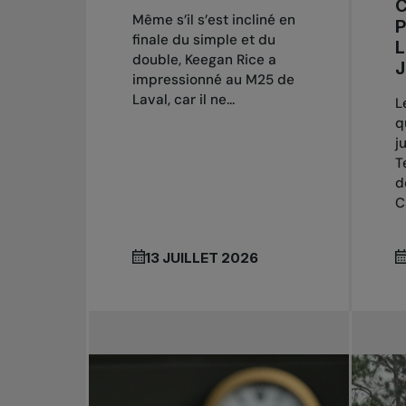
Même s’il s’est incliné en
finale du simple et du
L
double, Keegan Rice a
J
impressionné au M25 de
Laval, car il ne...
L
q
j
T
d
C
13 JUILLET 2026