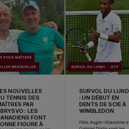
S POUR MAÎTRES
ELLES MENSUELLES
SURVOL DU LUNDI
ATP
ES NOUVELLES
SURVOL DU LUND
U TENNIS DES
: UN DÉBUT EN
AÎTRES PAR
DENTS DE SCIE À
BRYSVO : LES
WIMBLEDON
CANADIENS FONT
Félix Auger-Aliassime e
ONNE FIGURE À
Gabriel Diallo sont les