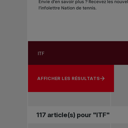
Envie d’en savoir plus ? Recevez les nouve
l’infolettre Nation de tennis
.
Rechercher dans les nouvelles
Rechercher par sujet, joueur ou autre
AFFICHER LES RÉSULTATS
117 article(s) pour "ITF"