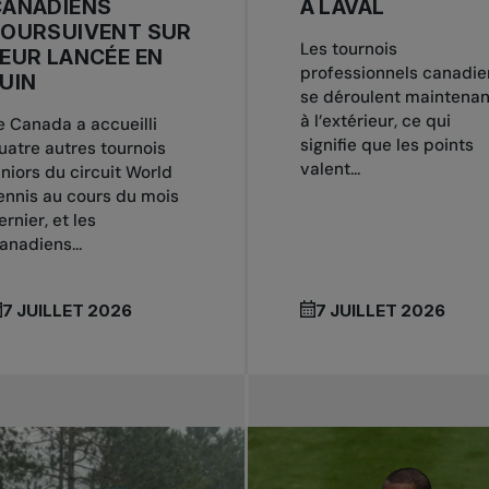
CANADIENS
À LAVAL
POURSUIVENT SUR
Les tournois
EUR LANCÉE EN
professionnels canadie
UIN
se déroulent maintenan
à l’extérieur, ce qui
e Canada a accueilli
signifie que les points
uatre autres tournois
valent...
uniors du circuit World
ennis au cours du mois
ernier, et les
anadiens...
7 JUILLET 2026
7 JUILLET 2026