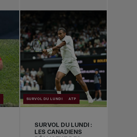
Toutes les nouvelles
Tennis professionnel
Redéfinir le jeu
Tournois nationaux
T
SURVOL DU LUNDI
ATP
SURVOL DU LUNDI :
LES CANADIENS