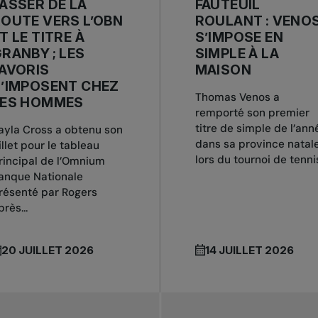
ASSER DE LA
FAUTEUIL
OUTE VERS L’OBN
ROULANT : VENO
T LE TITRE À
S’IMPOSE EN
RANBY ; LES
SIMPLE À LA
AVORIS
MAISON
’IMPOSENT CHEZ
Thomas Venos a
LES HOMMES
remporté son premier
titre de simple de l’ann
ayla Cross a obtenu son
dans sa province natale
illet pour le tableau
lors du tournoi de tennis
rincipal de l’Omnium
anque Nationale
résenté par Rogers
près...
20 JUILLET 2026
14 JUILLET 2026