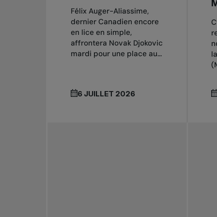
Félix Auger-Aliassime,
dernier Canadien encore
C
en lice en simple,
r
affrontera Novak Djokovic
n
mardi pour une place au...
l
(
6 JUILLET 2026