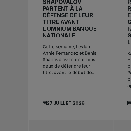
SHAPOVALOV
P
PARTENT À LA
R
DÉFENSE DE LEUR
E
TITRE AVANT
G
L’OMNIUM BANQUE
F
NATIONALE
S
Cette semaine, Leylah
Annie Fernandez et Denis
K
Shapovalov tentent tous
b
deux de défendre leur
p
titre, avant le début de...
B
p
a
27 JUILLET 2026