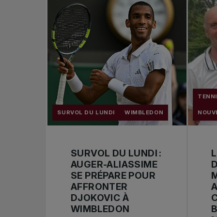
TENNI
SURVOL DU LUNDI
WIMBLEDON
NOUV
SURVOL DU LUNDI :
L
AUGER-ALIASSIME
D
SE PRÉPARE POUR
M
AFFRONTER
A
DJOKOVIC À
WIMBLEDON
B