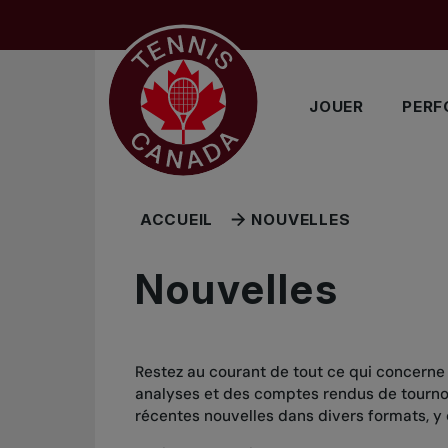
Sauter au menu principal
Sauter au contenu principal
Sauter au pied de page
JOUER
PERF
ACCUEIL
NOUVELLES
Nouvelles
Restez au courant de tout ce qui concerne
analyses et des comptes rendus de tournois
récentes nouvelles dans divers formats, y 