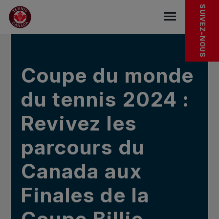
Sauter au menu principal
Sauter au contenu principal
Sauter au pied de page
DANS LES NOUVELLES
SUIVEZ-NOUS
base.navigat
Coupe du monde
du tennis 2024 :
Revivez les
parcours du
Canada aux
Finales de la