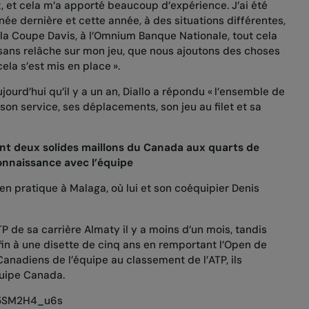
t, et cela m’a apporté beaucoup d’expérience. J’ai été
ée dernière et cette année, à des situations différentes,
la Coupe Davis, à l’Omnium Banque Nationale, tout cela
s sans relâche sur mon jeu, que nous ajoutons des choses
cela s’est mis en place ».
ujourd’hui qu’il y a un an, Diallo a répondu « l’ensemble de
 son service, ses déplacements, son jeu au filet et sa
ont deux solides maillons du Canada aux quarts de
connaissance avec l’équipe
 en pratique à Malaga, où lui et son coéquipier Denis
ATP de sa carrière Almaty il y a moins d’un mois, tandis
n à une disette de cinq ans en remportant l’Open de
 Canadiens de l’équipe au classement de l’ATP, ils
quipe Canada.
/i5SM2H4_u6s