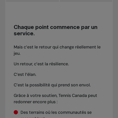
les gens se rassemblent, jouent et créent
athlètes qui en ont besoin
des liens
Bâtir un parcours durable d’excellence en
Assurer un accès sécuritaire, inclusif et
tennis canadien
Chaque point commence par un
durable au tennis, toute l’année
Impact
service.
Impact
De la fierté sur la scène mondiale, et une
Mais c’est le retour qui change réellement le
Des communautés plus fortes et
source d’inspiration pour les générations
jeu.
davantage d’endroits pour jouer, d’un
à venir.
océan à l’autre.
Un retour, c’est la résilience.
C’est l’élan.
C’est la possibilité qui prend son envol.
Grâce à votre soutien, Tennis Canada peut
redonner encore plus :
Des terrains où les communautés se