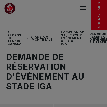
Sauter au menu principal
Sauter au contenu principal
Sauter au pied de page
SUIVEZ-NOUS
base.navigat
À
LOCATION DE
DEMANDE 
PROPOS
SALLE POUR
STADE IGA
RÉSERVAT
DE
ÉVÉNEMENT
(MONTRÉAL)
D'ÉVÉNE
TENNIS
AU STADE
AU STADE
CANADA
IGA
DEMANDE DE
RÉSERVATION
D'ÉVÉNEMENT AU
STADE IGA