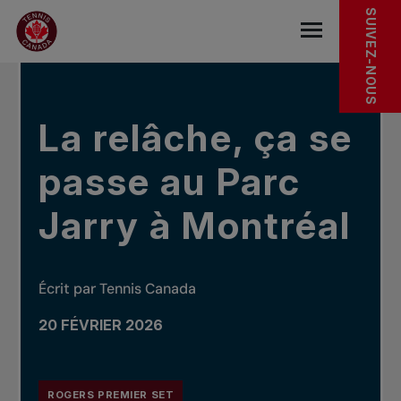
Sauter au menu principal
Sauter au contenu principal
Sauter au pied de page
DANS LES NOUVELLES
SUIVEZ-NOUS
base.navigat
La relâche, ça se
passe au Parc
Jarry à Montréal
Écrit par Tennis Canada
20 FÉVRIER 2026
ROGERS PREMIER SET