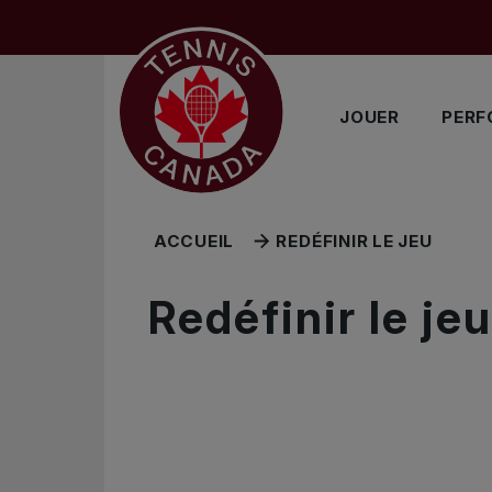
Sauter au menu principal
Sauter au contenu principal
Sauter au pied de page
JOUER
PERF
ACCUEIL
REDÉFINIR LE JEU
Redéfinir le jeu