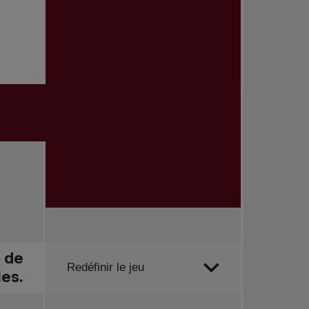
s de
Trier par
Redéfinir le jeu
les.