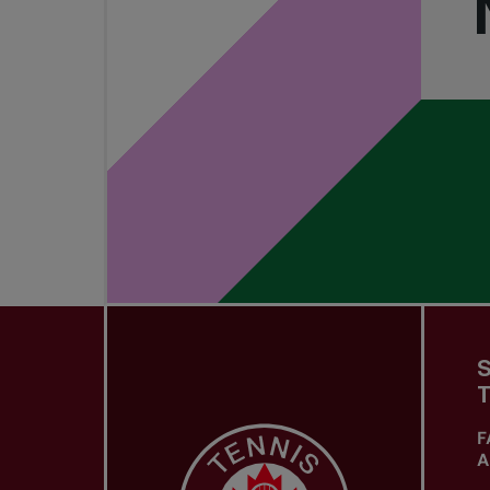
S
T
F
A