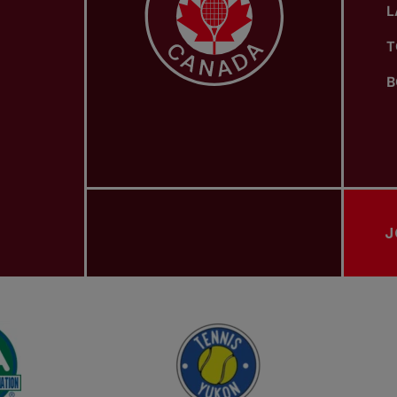
L
T
B
J
ASSOCIATIONS PROVINCIALES DE TENNIS