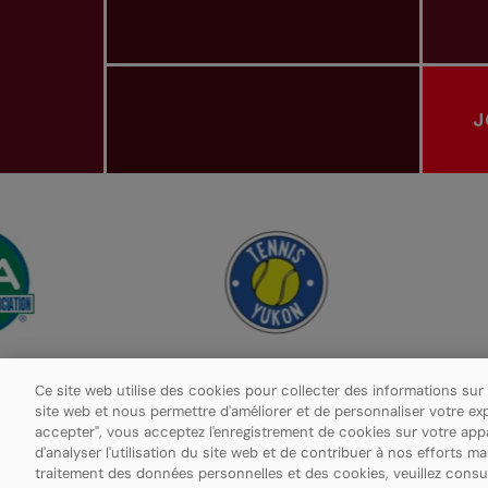
J
ASSOCIATIONS PROVINCIALES DE TENNIS
Ce site web utilise des cookies pour collecter des informations sur
site web et nous permettre d'améliorer et de personnaliser votre ex
accepter", vous acceptez l'enregistrement de cookies sur votre apparei
Politique de confidentialité
Paramètres des cookies
d'analyser l'utilisation du site web et de contribuer à nos efforts m
traitement des données personnelles et des cookies, veuillez consu