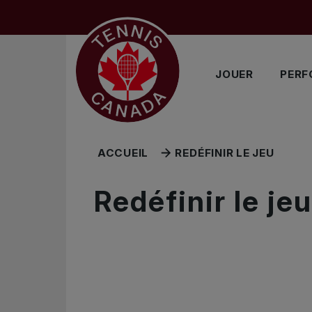
Sauter au menu principal
Sauter au contenu principal
Sauter au pied de page
JOUER
PERF
ACCUEIL
REDÉFINIR LE JEU
Redéfinir le jeu