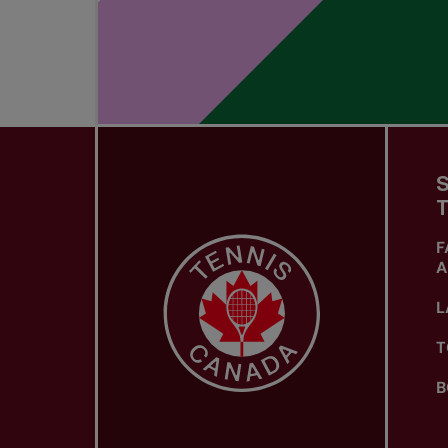
S
T
F
A
L
T
B