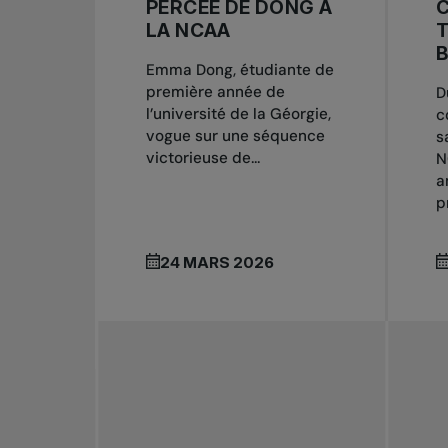
PERCÉE DE DONG À
LA NCAA
T
B
Emma Dong, étudiante de
première année de
D
l’université de la Géorgie,
c
vogue sur une séquence
s
victorieuse de...
N
a
p
24 MARS 2026