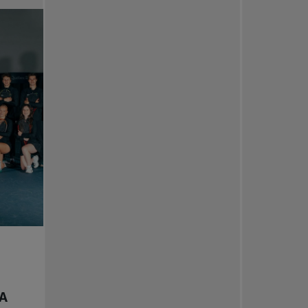
Tennis professionnel
Redéfinir le jeu
Tournois nationaux
LA